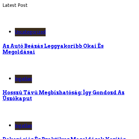
Latest Post
Uncategorized
Az Autó Beázás Leggyakoribb Okai És
Megoldásai
Ingatlan
Hosszú Távú Megbízhatóság: Így Gondozd Az
Úszókaput
Ingatlan