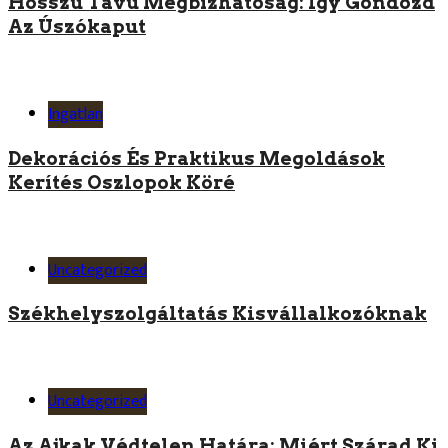
Hosszú Távú Megbízhatóság: Így Gondozd
Az Úszókaput
Ingatlan
Dekorációs És Praktikus Megoldások
Kerítés Oszlopok Köré
Uncategorized
Székhelyszolgáltatás Kisvállalkozóknak
Uncategorized
Az Ajkak Védtelen Határa: Miért Szárad Ki