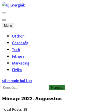
Skip
to
Energikus hírek és érdekességek
Új Energiák
content
Menu
Otthon
Gazdaság
Tech
Fitnesz
Marketing
Fizika
site mode button
Keresés:
Hónap:
2022. Augusztus
Total Posts: 39