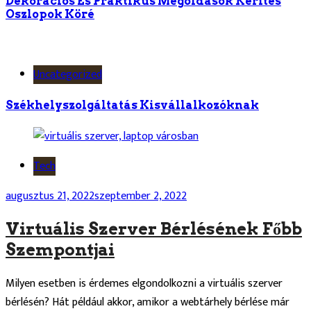
Dekorációs És Praktikus Megoldások Kerítés
Oszlopok Köré
Uncategorized
Székhelyszolgáltatás Kisvállalkozóknak
Tech
augusztus 21, 2022
szeptember 2, 2022
Virtuális Szerver Bérlésének Főbb
Szempontjai
Milyen esetben is érdemes elgondolkozni a virtuális szerver
bérlésén? Hát például akkor, amikor a webtárhely bérlése már