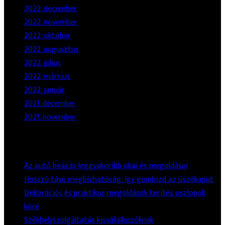
2022. december
2022. november
2022. október
2022. augusztus
2022. július
2022. március
2022. január
2021. december
2021. november
Legutóbbi Bejegyzések
Az autó beázás leggyakoribb okai és megoldásai
Hosszú távú megbízhatóság: így gondozd az úszókaput
Dekorációs és praktikus megoldások kerítés oszlopok
köré
Székhelyszolgáltatás kisvállalkozóknak