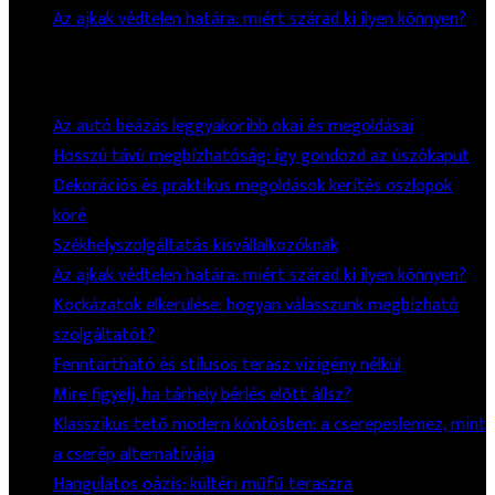
Az ajkak védtelen határa: miért szárad ki ilyen könnyen?
Legutóbbi Bejegyzések
Az autó beázás leggyakoribb okai és megoldásai
Hosszú távú megbízhatóság: így gondozd az úszókaput
Dekorációs és praktikus megoldások kerítés oszlopok
köré
Székhelyszolgáltatás kisvállalkozóknak
Az ajkak védtelen határa: miért szárad ki ilyen könnyen?
Kockázatok elkerülése: hogyan válasszunk megbízható
szolgáltatót?
Fenntartható és stílusos terasz vízigény nélkül
Mire figyelj, ha tárhely bérlés előtt állsz?
Klasszikus tető modern köntösben: a cserepeslemez, mint
a cserép alternatívája
Hangulatos oázis: kültéri műfű teraszra