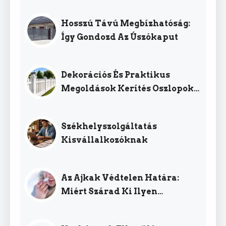
Hosszú Távú Megbízhatóság:
Így Gondozd Az Úszókaput
Dekorációs És Praktikus
Megoldások Kerítés Oszlopok
Köré
Székhelyszolgáltatás
Kisvállalkozóknak
Az Ajkak Védtelen Határa:
Miért Szárad Ki Ilyen
Könnyen?