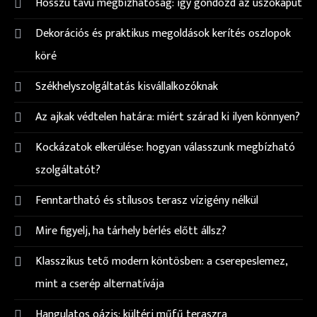
Hosszú távú megbízhatóság: így gondozd az úszókaput
Dekorációs és praktikus megoldások kerítés oszlopok
köré
Székhelyszolgáltatás kisvállalkozóknak
Az ajkak védtelen határa: miért szárad ki ilyen könnyen?
Kockázatok elkerülése: hogyan válasszunk megbízható
szolgáltatót?
Fenntartható és stílusos terasz vízigény nélkül
Mire figyelj, ha tárhely bérlés előtt állsz?
Klasszikus tető modern köntösben: a cserepeslemez,
mint a cserép alternatívája
Hangulatos oázis: kültéri műfű teraszra