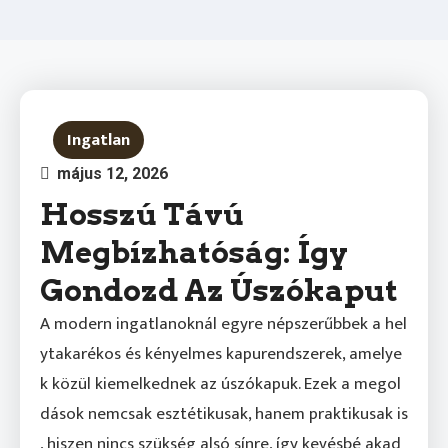
Ingatlan
május 12, 2026
Hosszú Távú
Megbízhatóság: Így
Gondozd Az Úszókaput
A modern ingatlanoknál egyre népszerűbbek a hel
ytakarékos és kényelmes kapurendszerek, amelye
k közül kiemelkednek az úszókapuk. Ezek a megol
dások nemcsak esztétikusak, hanem praktikusak is
, hiszen nincs szükség alsó sínre, így kevésbé akad