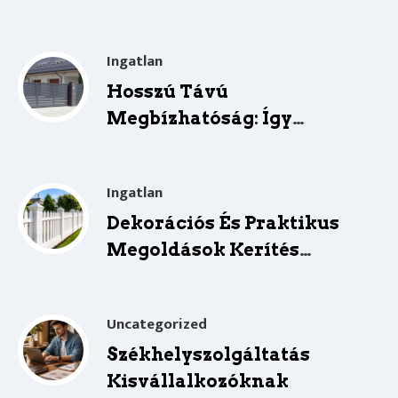
Megoldásai
Ingatlan
Hosszú Távú
Megbízhatóság: Így
Gondozd Az Úszókaput
Ingatlan
Dekorációs És Praktikus
Megoldások Kerítés
Oszlopok Köré
Uncategorized
Székhelyszolgáltatás
Kisvállalkozóknak