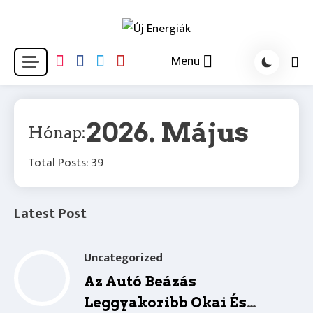
Skip
to
Energikus hírek és érdekességek
content
Új Energiák
Menu
2026. Május
Hónap:
Total Posts: 39
Latest Post
Uncategorized
Az Autó Beázás
Leggyakoribb Okai És