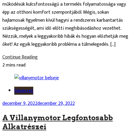
működésük kulcsfontosságú a termelés folyamatossága vagy
épp az otthoni komfort szempontjából. Mégis, sokan
hajlamosak figyelmen kívül hagyni a rendszeres karbantartás
szükségességét, ami idő előtti meghibásodáshoz vezethet.
Nézzük, melyek a leggyakoribb hibák és hogyan előzhetjük meg
őket! Az egyik leggyakoribb probléma a túlmelegedés. […]
Continue Reading
2 mins read
Gépészet
december 9, 2022
december 29, 2022
A Villanymotor Legfontosabb
Alkatrészei