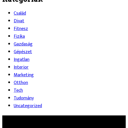
Család
Divat
Fitnesz
Fizika
Gazdaság
Gépészet
Ingatlan
Interior
Marketing
Otthon
Tech
Tudomány
Uncategorized
Archívum