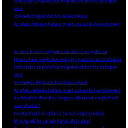
Dekorációs és praktikus megoldások kerítés oszlopok
köré
Székhelyszolgáltatás kisvállalkozóknak
Az ajkak védtelen határa: miért szárad ki ilyen könnyen?
Legutóbbi Bejegyzések
Az autó beázás leggyakoribb okai és megoldásai
Hosszú távú megbízhatóság: így gondozd az úszókaput
Dekorációs és praktikus megoldások kerítés oszlopok
köré
Székhelyszolgáltatás kisvállalkozóknak
Az ajkak védtelen határa: miért szárad ki ilyen könnyen?
Kockázatok elkerülése: hogyan válasszunk megbízható
szolgáltatót?
Fenntartható és stílusos terasz vízigény nélkül
Mire figyelj, ha tárhely bérlés előtt állsz?