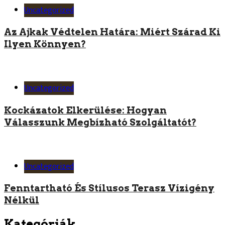
Uncategorized
Az Ajkak Védtelen Határa: Miért Szárad Ki
Ilyen Könnyen?
Uncategorized
Kockázatok Elkerülése: Hogyan
Válasszunk Megbízható Szolgáltatót?
Uncategorized
Fenntartható És Stílusos Terasz Vízigény
Nélkül
Kategóriák