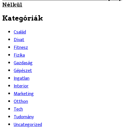
Nélkül
Kategóriák
Család
Divat
Fitnesz
Fizika
Gazdaság
Gépészet
Ingatlan
Interior
Marketing
Otthon
Tech
Tudomány
Uncategorized