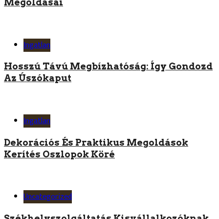
Megoldásai
Ingatlan
Hosszú Távú Megbízhatóság: Így Gondozd
Az Úszókaput
Ingatlan
Dekorációs És Praktikus Megoldások
Kerítés Oszlopok Köré
Uncategorized
Székhelyszolgáltatás Kisvállalkozóknak