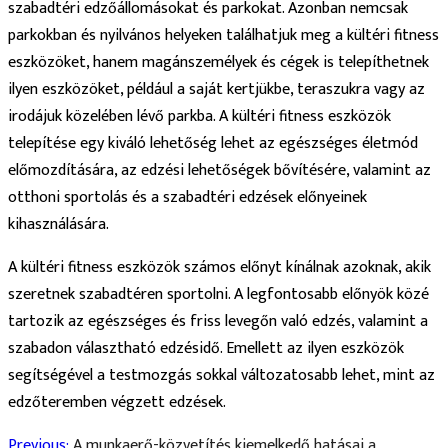
szabadtéri edzőállomásokat és parkokat. Azonban nemcsak
parkokban és nyilvános helyeken találhatjuk meg a kültéri fitness
eszközöket, hanem magánszemélyek és cégek is telepíthetnek
ilyen eszközöket, például a saját kertjükbe, teraszukra vagy az
irodájuk közelében lévő parkba. A kültéri fitness eszközök
telepítése egy kiváló lehetőség lehet az egészséges életmód
előmozdítására, az edzési lehetőségek bővítésére, valamint az
otthoni sportolás és a szabadtéri edzések előnyeinek
kihasználására.
A kültéri fitness eszközök számos előnyt kínálnak azoknak, akik
szeretnek szabadtéren sportolni. A legfontosabb előnyök közé
tartozik az egészséges és friss levegőn való edzés, valamint a
szabadon választható edzésidő. Emellett az ilyen eszközök
segítségével a testmozgás sokkal változatosabb lehet, mint az
edzőteremben végzett edzések.
Bejegyzés
Previous:
A munkaerő-közvetítés kiemelkedő hatásai a