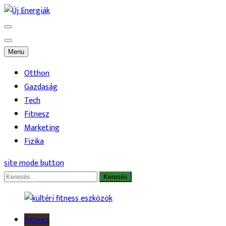
Skip
to
Energikus hírek és érdekességek
Új Energiák
content
Menu
Otthon
Gazdaság
Tech
Fitnesz
Marketing
Fizika
site mode button
Keresés:
Fitnesz