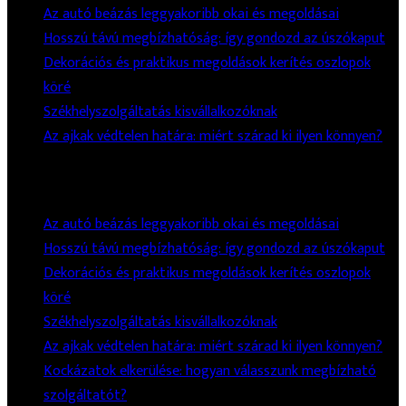
Az autó beázás leggyakoribb okai és megoldásai
Hosszú távú megbízhatóság: így gondozd az úszókaput
Dekorációs és praktikus megoldások kerítés oszlopok
köré
Székhelyszolgáltatás kisvállalkozóknak
Az ajkak védtelen határa: miért szárad ki ilyen könnyen?
Legutóbbi Bejegyzések
Az autó beázás leggyakoribb okai és megoldásai
Hosszú távú megbízhatóság: így gondozd az úszókaput
Dekorációs és praktikus megoldások kerítés oszlopok
köré
Székhelyszolgáltatás kisvállalkozóknak
Az ajkak védtelen határa: miért szárad ki ilyen könnyen?
Kockázatok elkerülése: hogyan válasszunk megbízható
szolgáltatót?