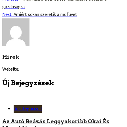
gazdaságra
Navigáció
Next:
Amiért sokan szeretik a műfüvet
Hirek
Website:
Új Bejegyzések
Uncategorized
Az Autó Beázás Leggyakoribb Okai És