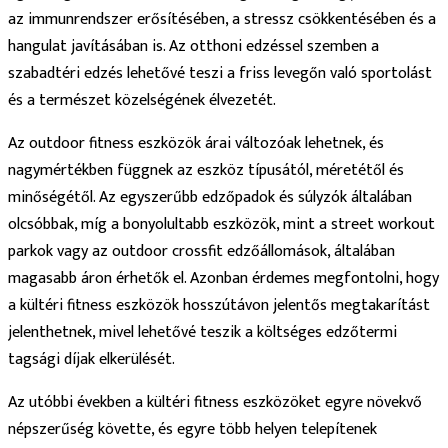
az immunrendszer erősítésében, a stressz csökkentésében és a
hangulat javításában is. Az otthoni edzéssel szemben a
szabadtéri edzés lehetővé teszi a friss levegőn való sportolást
és a természet közelségének élvezetét.
Az outdoor fitness eszközök árai változóak lehetnek, és
nagymértékben függnek az eszköz típusától, méretétől és
minőségétől. Az egyszerűbb edzőpadok és súlyzók általában
olcsóbbak, míg a bonyolultabb eszközök, mint a street workout
parkok vagy az outdoor crossfit edzőállomások, általában
magasabb áron érhetők el. Azonban érdemes megfontolni, hogy
a kültéri fitness eszközök hosszútávon jelentős megtakarítást
jelenthetnek, mivel lehetővé teszik a költséges edzőtermi
tagsági díjak elkerülését.
Az utóbbi években a kültéri fitness eszközöket egyre növekvő
népszerűség követte, és egyre több helyen telepítenek