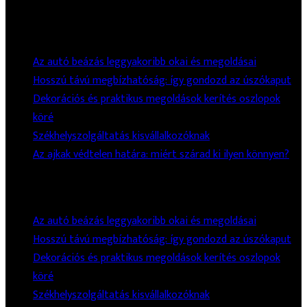
Legutóbbi Bejegyzések
Az autó beázás leggyakoribb okai és megoldásai
Hosszú távú megbízhatóság: így gondozd az úszókaput
Dekorációs és praktikus megoldások kerítés oszlopok
köré
Székhelyszolgáltatás kisvállalkozóknak
Az ajkak védtelen határa: miért szárad ki ilyen könnyen?
Legutóbbi Bejegyzések
Az autó beázás leggyakoribb okai és megoldásai
Hosszú távú megbízhatóság: így gondozd az úszókaput
Dekorációs és praktikus megoldások kerítés oszlopok
köré
Székhelyszolgáltatás kisvállalkozóknak