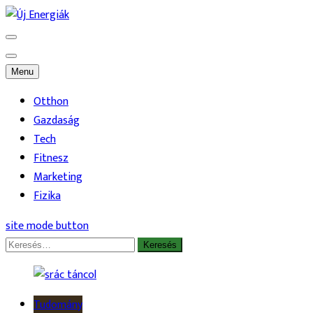
Skip
to
Energikus hírek és érdekességek
Új Energiák
content
Menu
Otthon
Gazdaság
Tech
Fitnesz
Marketing
Fizika
site mode button
Keresés:
Tudomány