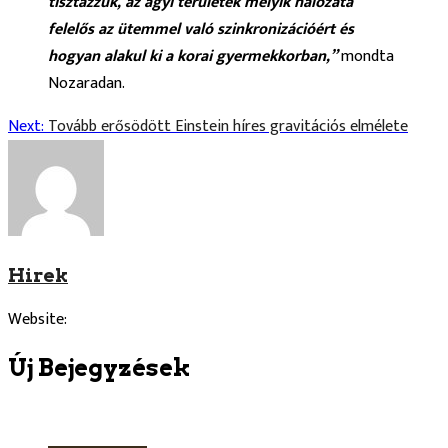
tisztázzuk, az agyi területek melyik hálózata
felelős az ütemmel való szinkronizációért és
hogyan alakul ki a korai gyermekkorban,”
mondta
Nozaradan.
Bejegyzés
Next:
Tovább erősödött Einstein híres gravitációs elmélete
Navigáció
Hirek
Website:
Új Bejegyzések