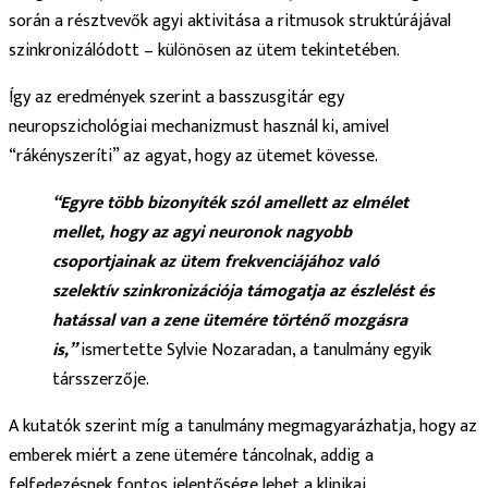
során a résztvevők agyi aktivitása a ritmusok struktúrájával
szinkronizálódott – különösen az ütem tekintetében.
Így az eredmények szerint a basszusgitár egy
neuropszichológiai mechanizmust használ ki, amivel
“rákényszeríti” az agyat, hogy az ütemet kövesse.
“Egyre több bizonyíték szól amellett az elmélet
mellet, hogy az agyi neuronok nagyobb
csoportjainak az ütem frekvenciájához való
szelektív szinkronizációja támogatja az észlelést és
hatással van a zene ütemére történő mozgásra
is,”
ismertette Sylvie Nozaradan, a tanulmány egyik
társszerzője.
A kutatók szerint míg a tanulmány megmagyarázhatja, hogy az
emberek miért a zene ütemére táncolnak, addig a
felfedezésnek fontos jelentősége lehet a klinikai