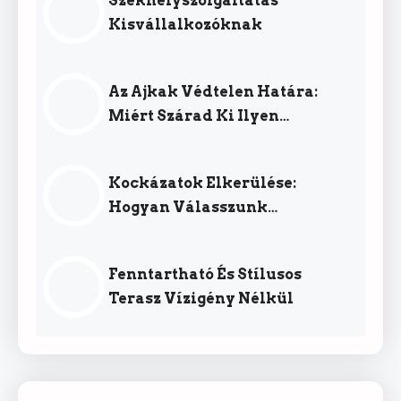
Székhelyszolgáltatás
Kisvállalkozóknak
Az Ajkak Védtelen Határa:
Miért Szárad Ki Ilyen
Könnyen?
Kockázatok Elkerülése:
Hogyan Válasszunk
Megbízható Szolgáltatót?
Fenntartható És Stílusos
Terasz Vízigény Nélkül