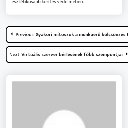
esztétikusabb kerítés védelmében.
Bejegyzés
Previous:
Gyakori mítoszok a munkaerő kölcsönzés 
Navigáció
Next:
Virtuális szerver bérlésének főbb szempontjai