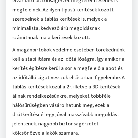
elvárható biztonságérzet megteremtésének is
megfelelnek. Az ilyen típusú kerítések között
szerepelnek a táblás kerítések is, melyek a
minimalista, kedvező árú megoldásnak
számítanak ma a kerítések között.
A magánbirtokok védelme esetében törekednünk
kell a stabilitásra és az időtállóságra, így amikor a
kerítés építésre kerül a sor a megfelelő alapot és
az időtállóságot vesszük elsősorban figyelembe. A
táblás kerítések közül a 2-, illetve a 3D kerítések
állnak rendelkezésünkre, melyeket többféle
hálósűrűségben vásárolhatunk meg, ezek a
drótkerítésnél egy jóval masszívabb megoldást
jelentenek, nagyobb biztonságérzetet
kölcsönözve a lakók számára.