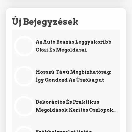
Új Bejegyzések
Az Autó Beázás Leggyakoribb
Okai És Megoldásai
Hosszú Távú Megbízhatóság:
Így Gondozd Az Úszókaput
Dekorációs És Praktikus
Megoldások Kerítés Oszlopok
Köré