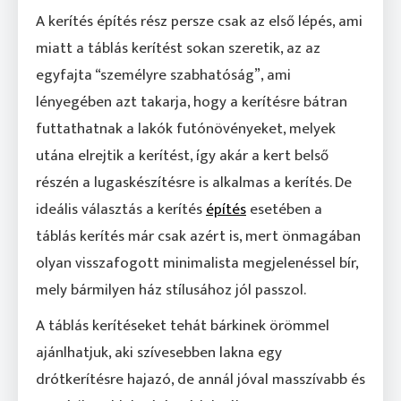
A kerítés építés rész persze csak az első lépés, ami
miatt a táblás kerítést sokan szeretik, az az
egyfajta “személyre szabhatóság”, ami
lényegében azt takarja, hogy a kerítésre bátran
futtathatnak a lakók futónövényeket, melyek
utána elrejtik a kerítést, így akár a kert belső
részén a lugaskészítésre is alkalmas a kerítés. De
ideális választás a kerítés
építés
esetében a
táblás kerítés már csak azért is, mert önmagában
olyan visszafogott minimalista megjelenéssel bír,
mely bármilyen ház stílusához jól passzol.
A táblás kerítéseket tehát bárkinek örömmel
ajánlhatjuk, aki szívesebben lakna egy
drótkerítésre hajazó, de annál jóval masszívabb és